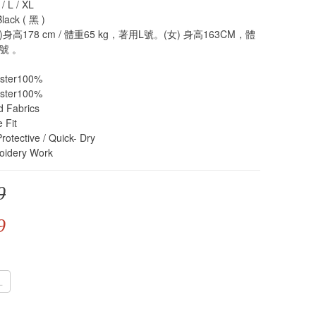
 L / XL
ack ( 黑 )
高178 cm / 體重65 kg，著用L號。(女) 身高163CM，體
號 。
ter100% 
ter100% 
 Fabrics
Fit
tective / Quick- Dry
idery Work
0
9
L