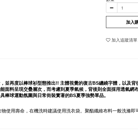
加入
加入追蹤清單
念，並再度以棒球衫型態推出!! 主體視覺的復古BS纏繞字體，以及
機能面料呈現交疊層次，而考慮到夏季氣候，背後則全面採用透氣網
具棒球運動氛圍與日常街裝實著的BS夏季強勢單品。
衣物使用壽命，在機洗時建議使用洗衣袋。聚酯纖維布料一般洗滌即