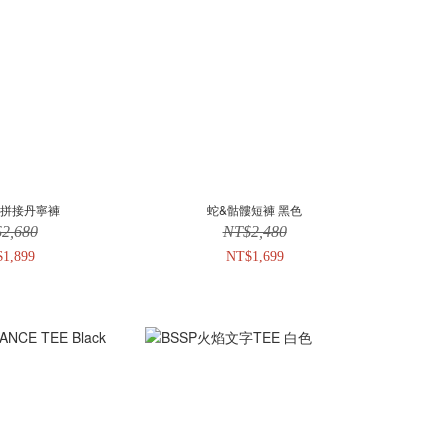
拼接丹寧褲
蛇&骷髏短褲 黑色
2,680
NT$2,480
1,899
NT$1,699