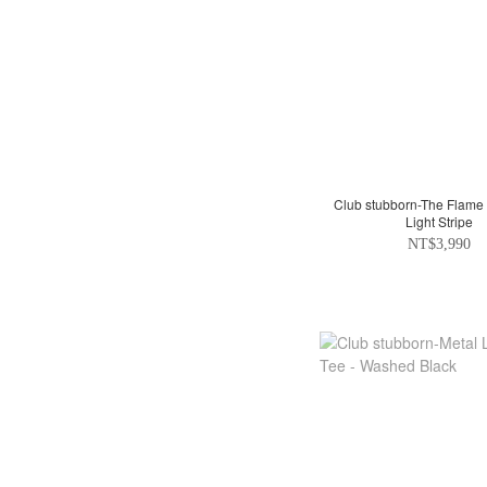
Club stubborn-The Flame 
Light Stripe
NT$3,990