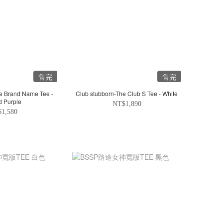
售完
售完
e Brand Name Tee -
Club stubborn-The Club S Tee - White
 Purple
NT$1,890
1,580