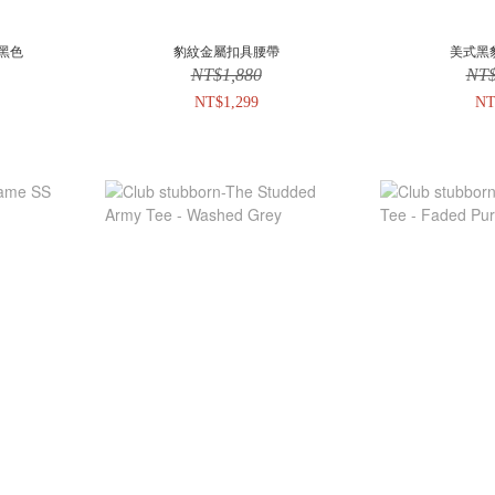
 黑色
豹紋金屬扣具腰帶
美式黑
NT$1,880
NT$
NT$1,299
NT