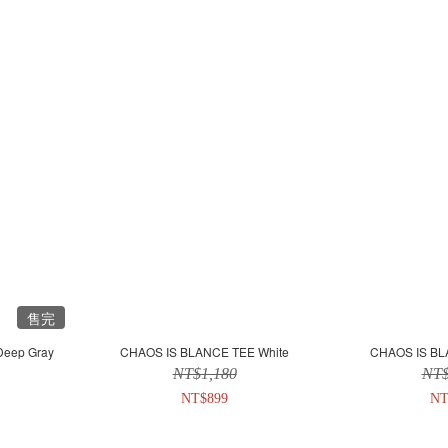
售完
eep Gray
CHAOS IS BLANCE TEE White
CHAOS IS BL
NT$1,180
NT$
NT$899
NT