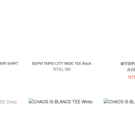
NIR SHIRT
BSPM TAIPEI CITY WIDE TEE Black
鏤空面料
NT$1,380
NT$
NT$