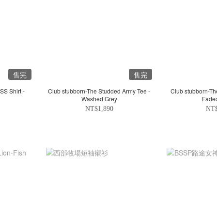
售完
售完
SS Shirt -
Club stubborn-The Studded Army Tee -
Club stubborn-Th
Washed Grey
Faded
NT$1,890
NT$