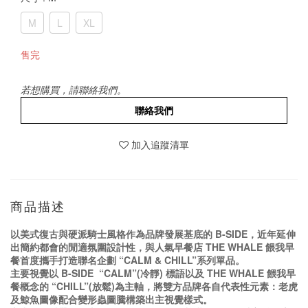
M
L
XL
售完
若想購買，請聯絡我們。
聯絡我們
加入追蹤清單
商品描述
以美式復古與硬派騎士風格作為品牌發展基底的 B-SIDE，近年延伸
出簡約都會的閒適氛圍設計性，與人氣早餐店 THE WHALE 餵我早
餐首度攜手打造聯名企劃 “CALM & CHILL”系列單品。
主要視覺以 B-SIDE “CALM”(冷靜) 標語以及 THE WHALE 餵我早
餐概念的 “CHILL”(放鬆)為主軸，將雙方品牌各自代表性元素：老虎
及鯨魚圖像配合變形蟲圖騰構築出主視覺樣式。