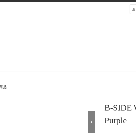
商品
B-SIDE
Purple