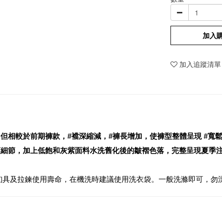
加入
加入追蹤清單
但相較於前期褲款，#襠深縮減，#褲長增加，使褲型整體呈現 #寬
項細節，加上低飽和灰紫面料水洗舊化後的皺褶色落，完整呈現夏季
釦具及拉鍊使用壽命，在機洗時建議使用洗衣袋。一般洗滌即可，勿