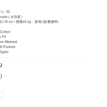
L / XL
rple ( 水洗紫 )
78 cm / 體重65 kg，著用L號(繫腰帶）
otton
Fit
me Washed
-Pockets
ipper
0
0
L