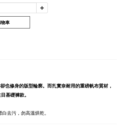
購物車
鬆卻也修身的版型輪廓。而扎實奈耐用的重磅帆布質材，
注目基礎褲款。
漂白去污，勿高溫烘乾。