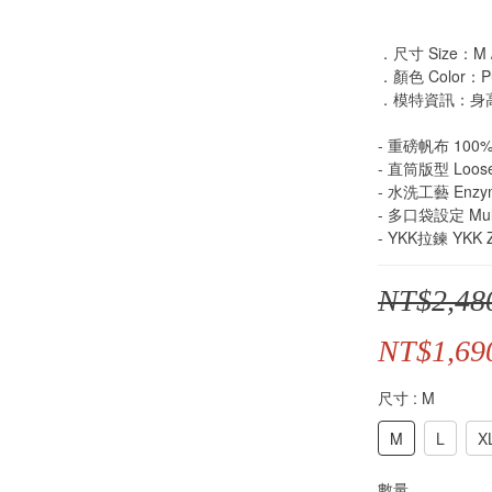
．尺寸 Size：M / 
．顏色 Color：Pu
．模特資訊：身高1
- 重磅帆布 100%C
- 直筒版型 Loose 
- 水洗工藝 Enzy
- 多口袋設定 Multi
- YKK拉鍊 YKK Z
NT$2,48
NT$1,69
尺寸
: M
M
L
X
數量