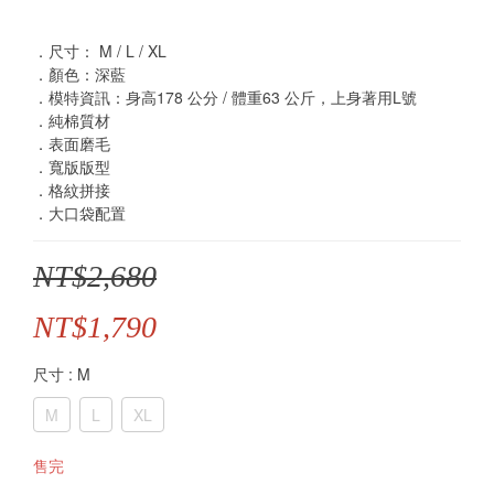
．尺寸： M / L / XL
．顏色：深藍 
．模特資訊：身高178 公分 / 體重63 公斤，上身著用L號
．純棉質材 
．表面磨毛
．寬版版型
．格紋拼接
．大口袋配置
NT$2,680
NT$1,790
尺寸
: M
M
L
XL
售完