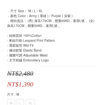
．尺寸 Size： M / L / XL
．顏色 Color：Army ( 軍綠 ) / Purple ( 深紫 ) 
．模特資訊： (男) 身高179CM，體重65KG，著用L號 。(女) 
身高170CM，體重50KG，著用L號 。
- 純棉質材 100%Cotton
- 豹紋印刷 Leopard Print Pattern
- 寬鬆版型 Wid Fit
- 褲頭鬆緊 Elastic Band
- 腰圍可調 Adjustable Waist
- 文字刺繡 Embroidery Logo
NT$2,480
NT$1,390
尺寸
: M
M
L
XL