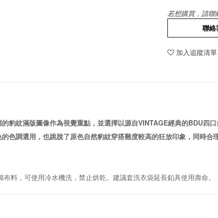
若想購買，請聯
聯絡
加入追蹤清單
的豹紋滿版圖像作為視覺重點，並選擇以源自VINTAGE經典的BDU
色的色調選用，也跳脫了原色自然豹紋穿搭難度較高的狂放印象，同時合理
純棉布料，可使用冷水機洗，禁止烘乾。建議套洗衣袋延長釦具使用壽命。