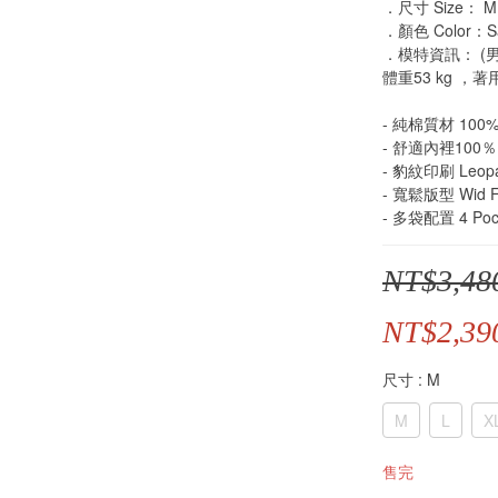
．尺寸 Size： M /
．顏色 Color：Sa
．模特資訊： (男)
體重53 kg ，著
- 純棉質材 100% 
- 舒適內裡100％ P
- 豹紋印刷 Leopard
- 寬鬆版型 Wid F
- 多袋配置 4 Poc
NT$3,48
NT$2,39
尺寸
: M
M
L
X
售完