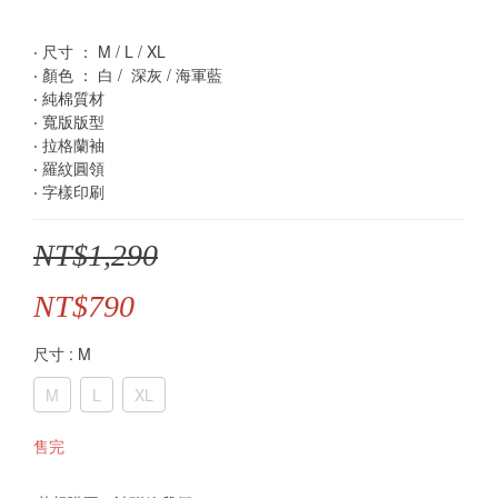
‧ 尺寸 ： M / L / XL
‧ 顏色 ： 白 /  深灰 / 海軍藍 
‧ 純棉質材
‧ 寬版版型 
‧ 拉格蘭袖 
‧ 羅紋圓領 
‧ 字樣印刷
NT$1,290
NT$790
尺寸
: M
M
L
XL
售完