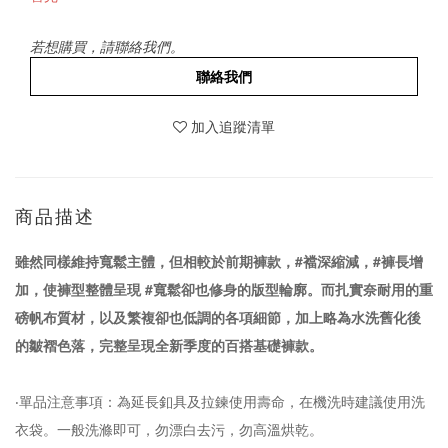
若想購買，請聯絡我們。
聯絡我們
加入追蹤清單
商品描述
雖然同樣維持寬鬆主體，但相較於前期褲款，#襠深縮減，#褲長增
加，使褲型整體呈現 #寬鬆卻也修身的版型輪廓。而扎實奈耐用的重
磅帆布質材，以及繁複卻也低調的各項細節，加上略為水洗舊化後
的皺褶色落，完整呈現全新季度的百搭基礎褲款。
‧單品注意事項：為延長釦具及拉鍊使用壽命，在機洗時建議使用洗
衣袋。一般洗滌即可，勿漂白去污，勿高溫烘乾。