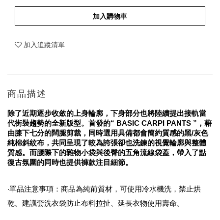
加入購物車
加入追蹤清單
商品描述
除了近期逐步收斂的上身輪廓，下身部分也將陸續提出接軌當
代街裝趨勢的全新版型。首發的“ BASIC CARPI PANTS ”，藉
由膝下七分的闊腿剪裁，同時選用具備都會簡約質感的黑/灰色
純棉斜紋布，共同呈現了較為誇張卻也洗鍊的視覺輪廓與整體
質感。而腰際下的雜物小袋與後臀的五角流線袋蓋，帶入了點
復古氛圍的同時也提供褲款注目細節。
‧單品注意事項：商品為純前質材，可使用冷水機洗，禁止烘
乾。建議套洗衣袋防止布料拉扯、延長衣物使用壽命。