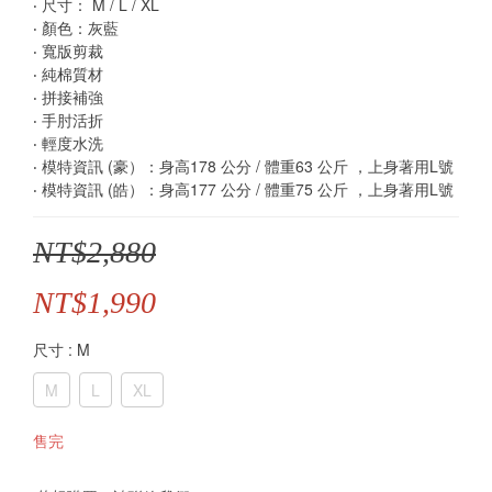
‧ 尺寸： M / L / XL
‧ 顏色：灰藍
‧ 寬版剪裁 
‧ 純棉質材
‧ 拼接補強
‧ 手肘活折
‧ 輕度水洗
‧ 模特資訊 (豪）：身高178 公分 / 體重63 公斤 ，上身著用L號
‧ 模特資訊 (皓）：身高177 公分 / 體重75 公斤 ，上身著用L號
NT$2,880
NT$1,990
尺寸
: M
M
L
XL
售完