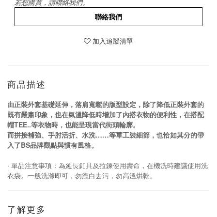
若想購買，請聯絡我們。
聯絡我們
加入追蹤清單
商品描述
由正裝外套基礎延伸，落肩寬鬆的版型設定，除了降低正裝外套的
既有嚴肅印象，也在氣溫降低時增加了內搭衣物的便利性，在搭配
帽
TEE..
等衣物時，也能呈現當代街頭輪廓。
而拼接補強、手肘活折、水洗
……
等軍工裝細節，也恰如其分的帶
入了
BS
品牌觀點與慣有風格。
‧
單品注意事項：為延長釦具及拉鍊使用壽命，在機洗時建議使用洗
衣袋。一般洗滌即可，勿漂白去污，勿高溫烘乾。
了解更多