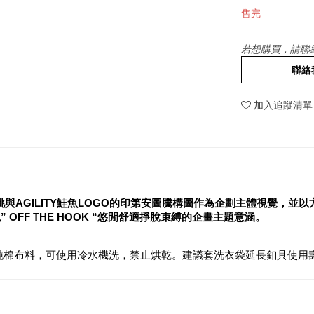
售完
若想購買，請聯
聯絡
加入追蹤清單
黑桃與AGILITY鮭魚LOGO的印第安圖騰構圖作為企劃主體視覺
 OFF THE HOOK “悠閒舒適掙脫束縛的企畫主題意涵。
純棉布料，可使用冷水機洗，禁止烘乾。建議套洗衣袋延長釦具使用