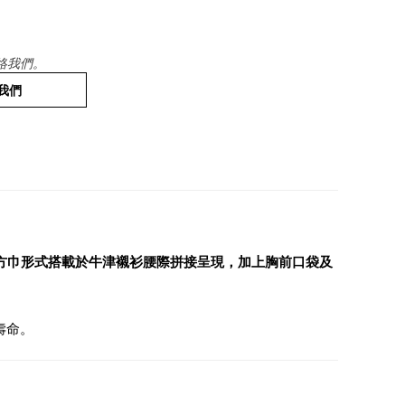
絡我們。
我們
，並以方巾形式搭載於牛津襯衫腰際拼接呈現，加上胸前口袋及
壽命。