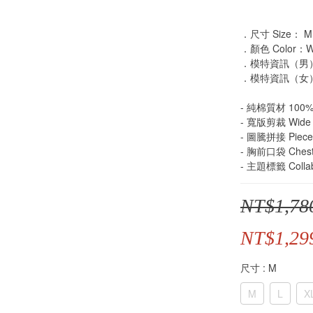
．尺寸 Size： M /
．顏色 Color：
．模特資訊（男）：
．模特資訊（女）：
- 純棉質材 100% 
- 寬版剪裁 Wide 
- 圖騰拼接 Pieced 
- 胸前口袋 Chest
- 主題標籤 Collab
NT$1,78
NT$1,29
尺寸
: M
M
L
X