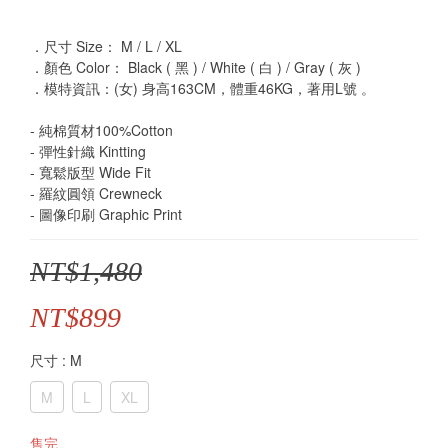
．尺寸 Size： M / L / XL
．顏色 Color： Black ( 黑 ) / White ( 白 ) / Gray ( 灰 )
．模特資訊：(女) 身高163CM，體重46KG，著用L號 。
- 純棉質材100%Cotton
- 彈性針織 Kintting
- 寬鬆版型 Wide Fit
- 羅紋圓領 Crewneck
- 圖像印刷 Graphic Print
NT$1,480
NT$899
尺寸
: M
M
L
XL
售完