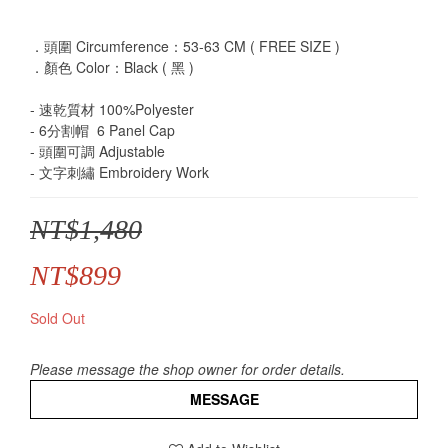
．頭圍 Circumference：53-63 CM ( FREE SIZE )
．顏色 Color：Black ( 黑 )
- 速乾質材 100%Polyester
- 6分割帽  6 Panel Cap
- 頭圍可調 Adjustable
- 文字刺繡 Embroidery Work
NT$1,480
NT$899
Sold Out
Please message the shop owner for order details.
MESSAGE