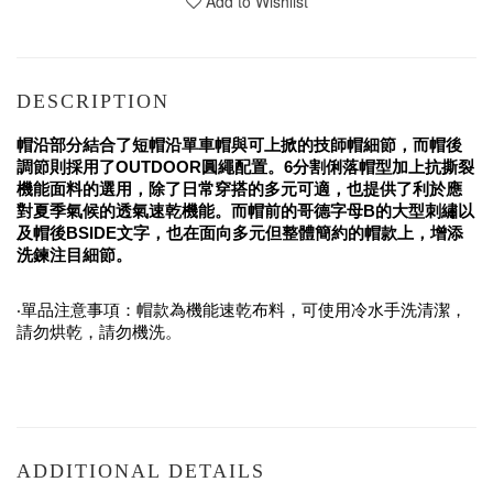
Add to Wishlist
DESCRIPTION
帽沿部分結合了短帽沿單車帽與可上掀的技師帽細節，而帽後
調節則採用了OUTDOOR圓繩配置。6分割俐落帽型加上抗撕裂
機能面料的選用，除了日常穿搭的多元可適，也提供了利於應
對夏季氣候的透氣速乾機能。而帽前的哥德字母B的大型刺繡以
及帽後BSIDE文字，也在面向多元但整體簡約的帽款上，增添
洗鍊注目細節。
‧單品注意事項：帽款為機能速乾布料，可使用冷水手洗清潔，
請勿烘乾，請勿機洗。
ADDITIONAL DETAILS