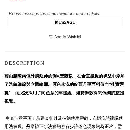
Please message the shop owner for order details.
MESSAGE
Add to Wishlist
DESCRIPTION
藉由腰際兩側外擴延伸的倒V型剪裁，在合宜擴腿的褲型中添加
了洗鍊細節與立體輪廓。原色未洗的靛藍丹寧面料偏向"扎實硬
挺"，而此次採用了同色系的車縫線，維持褲款簡約低調的整體
視覺。
‧單品注意事項：為延長釦具及拉鍊使用壽命，在機洗時建議使
用洗衣袋。丹寧褲下水洗滌均會有少許落色現象均為正常，需