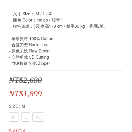
．尺寸 Size： M / L / XL
．顏色 Color：Indigo ( 靛青 )
．模特資訊：(男)身高178 cm / 體重65 kg，著用L號。
- 單寧質材 100% Cotton
- 合宜刀型 Barrel Leg
- 原色未洗 Raw Denim
- 立體剪裁 3D Cutting
- YKK拉鍊 YKK Zipper
NT$2,680
NT$1,899
SIZE
: M
M
L
XL
Sold Out